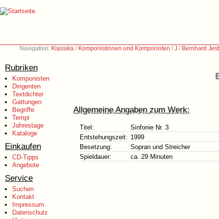
Navigation:
Klassika
/
Komponistinnen und Komponisten
/
J
/
Bernhard Jest
Rubriken
Komponisten
Dirigenten
Textdichter
Gattungen
Allgemeine Angaben zum Werk:
Begriffe
Tempi
Jahrestage
Titel:
Sinfonie Nr. 3
Kataloge
Entstehungszeit:
1999
Einkaufen
Besetzung:
Sopran und Streicher
Spieldauer:
ca. 29 Minuten
CD-Tipps
Angebote
Service
Suchen
Kontakt
Impressum
Datenschutz