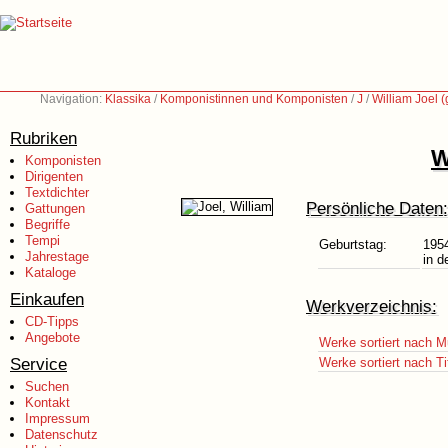
Navigation:
Klassika
/
Komponistinnen und Komponisten
/
J
/
William Joel 
Rubriken
W
Komponisten
Dirigenten
Textdichter
Persönliche Daten:
Gattungen
Begriffe
Tempi
Geburtstag:
195
Jahrestage
in 
Kataloge
Einkaufen
Werkverzeichnis:
CD-Tipps
Angebote
Werke sortiert nach M
Service
Werke sortiert nach Ti
Suchen
Kontakt
Impressum
Datenschutz