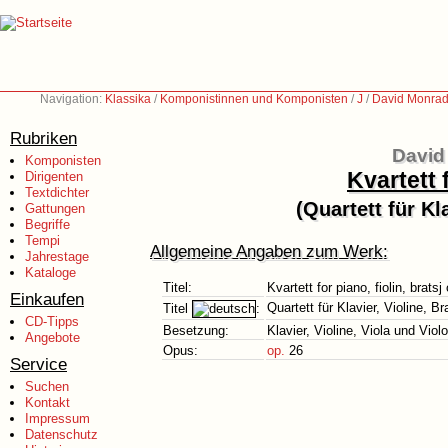
Navigation:
Klassika
/
Komponistinnen und Komponisten
/
J
/
David Monrad
Rubriken
David
Komponisten
Kvartett f
Dirigenten
Textdichter
(Quartett für Kl
Gattungen
Begriffe
Tempi
Allgemeine Angaben zum Werk:
Jahrestage
Kataloge
Titel:
Kvartett for piano, fiolin, bratsj
Einkaufen
Quartett für Klavier, Violine, B
Titel
:
CD-Tipps
Besetzung:
Klavier, Violine, Viola und Viol
Angebote
Opus:
op.
26
Service
Suchen
Kontakt
Impressum
Datenschutz