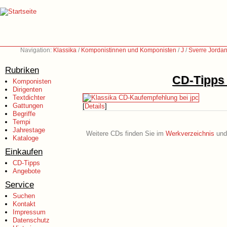
Navigation:
Klassika
/
Komponistinnen und Komponisten
/
J
/
Sverre Jorda
Rubriken
CD-Tipps 
Komponisten
Dirigenten
Textdichter
Gattungen
[
Details
]
Begriffe
Tempi
Jahrestage
Weitere CDs finden Sie im
Werkverzeichnis
und 
Kataloge
Einkaufen
CD-Tipps
Angebote
Service
Suchen
Kontakt
Impressum
Datenschutz