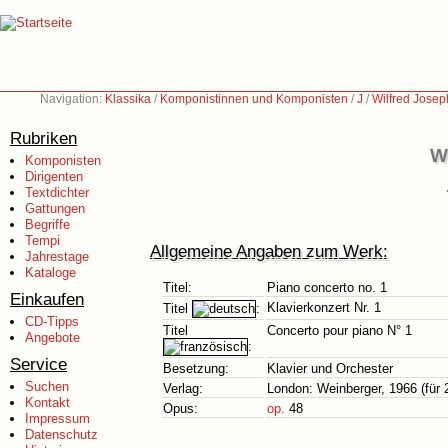
Navigation:
Klassika
/
Komponistinnen und Komponisten
/
J
/
Wilfred Jose
Rubriken
W
Komponisten
Dirigenten
Textdichter
Gattungen
Begriffe
Tempi
Allgemeine Angaben zum Werk:
Jahrestage
Kataloge
Titel:
Piano concerto no. 1
Einkaufen
Klavierkonzert Nr. 1
Titel
:
CD-Tipps
Titel
Concerto pour piano N° 1
Angebote
:
Service
Besetzung:
Klavier und Orchester
Suchen
Verlag:
London: Weinberger, 1966 (für 2
Kontakt
Opus:
op.
48
Impressum
Datenschutz