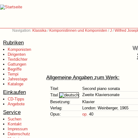
Navigation:
Klassika
/
Komponistinnen und Komponisten
/
J
/
Wilfred Jose
Rubriken
W
Komponisten
Dirigenten
Textdichter
Gattungen
Begriffe
Tempi
Allgemeine Angaben zum Werk:
Jahrestage
Kataloge
Titel:
Second piano sonata
Einkaufen
Zweite Klaviersonate
Titel
:
CD-Tipps
Besetzung:
Klavier
Angebote
Verlag:
London: Weinberger, 1965
Service
Opus:
op.
40
Suchen
Kontakt
Impressum
Datenschutz