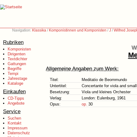
Navigation:
Klassika
/
Komponistinnen und Komponisten
/
J
/
Wilfred Jose
Rubriken
W
Komponisten
Me
Dirigenten
Textdichter
Gattungen
Allgemeine Angaben zum Werk:
Begriffe
Tempi
Jahrestage
Titel:
Meditatio de Beornmundo
Kataloge
Untertitel:
Concertante for viola and small
Einkaufen
Besetzung:
Viola und kleines Orchester
Verlag:
London: Eulenburg, 1961
CD-Tipps
Angebote
Opus:
op.
30
Service
Suchen
Kontakt
Impressum
Datenschutz