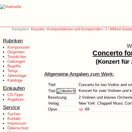
Navigation:
Klassika
/
Komponistinnen und Komponisten
/
J
/
Wilfred Jose
Rubriken
W
Komponisten
Concerto fo
Dirigenten
Textdichter
(Konzert für
Gattungen
Begriffe
Tempi
Allgemeine Angaben zum Werk:
Jahrestage
Kataloge
Titel:
Concerto for two Violins and s
Einkaufen
Konzert für zwei Violinen und 
Titel
:
CD-Tipps
Besetzung:
2 Violinen und kleines Orchest
Angebote
Verlag:
New York: Chappell Music Co
Service
Opus:
op.
69
Suchen
Kontakt
Impressum
Datenschutz