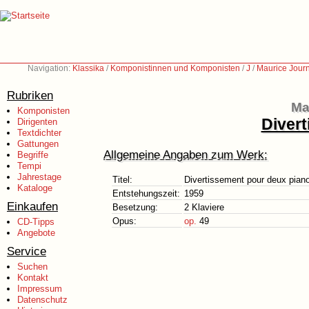
Navigation:
Klassika
/
Komponistinnen und Komponisten
/
J
/
Maurice Jour
Rubriken
Ma
Komponisten
Diver
Dirigenten
Textdichter
Gattungen
Allgemeine Angaben zum Werk:
Begriffe
Tempi
Jahrestage
Titel:
Divertissement pour deux pian
Kataloge
Entstehungszeit:
1959
Einkaufen
Besetzung:
2 Klaviere
Opus:
op.
49
CD-Tipps
Angebote
Service
Suchen
Kontakt
Impressum
Datenschutz