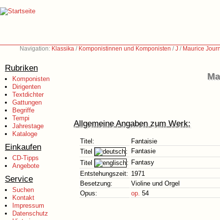
Navigation:
Klassika
/
Komponistinnen und Komponisten
/
J
/
Maurice Jour
Rubriken
Ma
Komponisten
Dirigenten
Textdichter
Gattungen
Begriffe
Tempi
Allgemeine Angaben zum Werk:
Jahrestage
Kataloge
Titel:
Fantaisie
Einkaufen
Fantasie
Titel
:
CD-Tipps
Fantasy
Titel
:
Angebote
Entstehungszeit:
1971
Service
Besetzung:
Violine und Orgel
Suchen
Opus:
op.
54
Kontakt
Impressum
Datenschutz