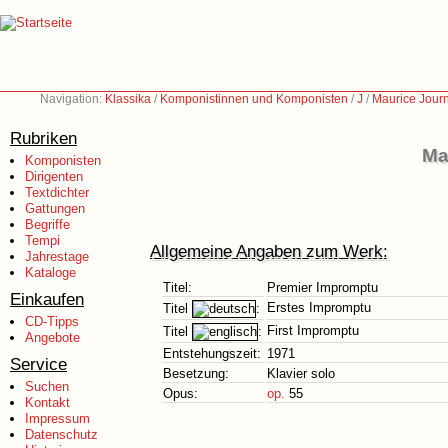
Navigation:
Klassika
/
Komponistinnen und Komponisten
/
J
/
Maurice Jour
Rubriken
Ma
Komponisten
Dirigenten
Textdichter
Gattungen
Begriffe
Tempi
Allgemeine Angaben zum Werk:
Jahrestage
Kataloge
Titel:
Premier Impromptu
Einkaufen
Erstes Impromptu
Titel
:
CD-Tipps
First Impromptu
Titel
:
Angebote
Entstehungszeit:
1971
Service
Besetzung:
Klavier solo
Suchen
Opus:
op.
55
Kontakt
Impressum
Datenschutz