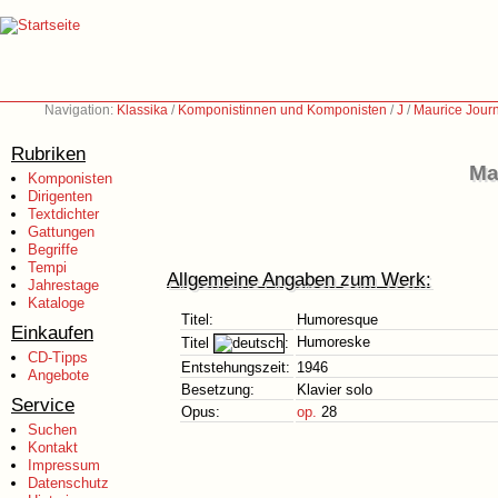
Navigation:
Klassika
/
Komponistinnen und Komponisten
/
J
/
Maurice Jour
Rubriken
Ma
Komponisten
Dirigenten
Textdichter
Gattungen
Begriffe
Tempi
Allgemeine Angaben zum Werk:
Jahrestage
Kataloge
Titel:
Humoresque
Einkaufen
Humoreske
Titel
:
CD-Tipps
Entstehungszeit:
1946
Angebote
Besetzung:
Klavier solo
Service
Opus:
op.
28
Suchen
Kontakt
Impressum
Datenschutz