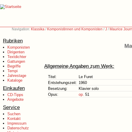
Navigation:
Klassika
/
Komponistinnen und Komponisten
/
J
/
Maurice Jour
Rubriken
Ma
Komponisten
Dirigenten
Textdichter
Gattungen
Allgemeine Angaben zum Werk:
Begriffe
Tempi
Jahrestage
Titel:
Le Furet
Kataloge
Entstehungszeit:
1960
Einkaufen
Besetzung:
Klavier solo
Opus:
op.
51
CD-Tipps
Angebote
Service
Suchen
Kontakt
Impressum
Datenschutz