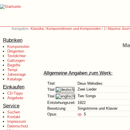
Navigation:
Klassika
/
Komponistinnen und Komponisten
/
J
/
Maurice Jour
Rubriken
Ma
Komponisten
Dirigenten
Textdichter
Gattungen
Begriffe
Tempi
Allgemeine Angaben zum Werk:
Jahrestage
Kataloge
Titel:
Deux Mélodies
Einkaufen
Zwei Lieder
Titel
:
CD-Tipps
Two Songs
Titel
:
Angebote
Entstehungszeit:
1922
Service
Besetzung:
Singstimme und Klavier
Suchen
Opus:
op.
5
Kontakt
Impressum
Datenschutz