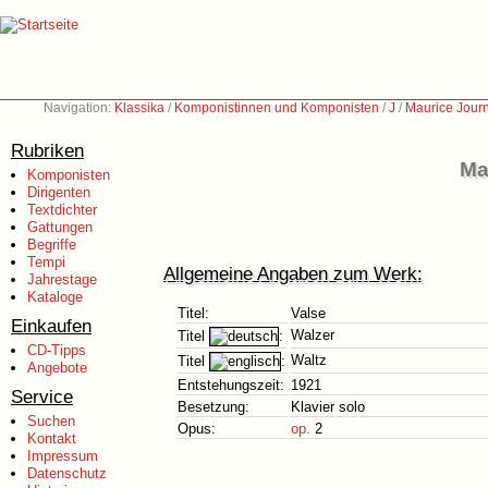
Navigation:
Klassika
/
Komponistinnen und Komponisten
/
J
/
Maurice Jour
Rubriken
Ma
Komponisten
Dirigenten
Textdichter
Gattungen
Begriffe
Tempi
Allgemeine Angaben zum Werk:
Jahrestage
Kataloge
Titel:
Valse
Einkaufen
Walzer
Titel
:
CD-Tipps
Waltz
Titel
:
Angebote
Entstehungszeit:
1921
Service
Besetzung:
Klavier solo
Suchen
Opus:
op.
2
Kontakt
Impressum
Datenschutz