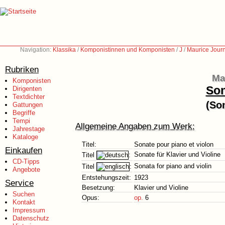
Navigation:
Klassika
/
Komponistinnen und Komponisten
/
J
/
Maurice Jour
Rubriken
Ma
Komponisten
Son
Dirigenten
Textdichter
(Son
Gattungen
Begriffe
Tempi
Allgemeine Angaben zum Werk:
Jahrestage
Kataloge
Titel:
Sonate pour piano et violon
Einkaufen
Sonate für Klavier und Violine
Titel
:
CD-Tipps
Sonata for piano and violin
Titel
:
Angebote
Entstehungszeit:
1923
Service
Besetzung:
Klavier und Violine
Suchen
Opus:
op.
6
Kontakt
Impressum
Datenschutz