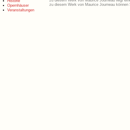
zu diesem Werk von Maurice Journeau liegt ei
Historie
zu diesem Werk von Maurice Journeau können S
Opernhäuser
Veranstaltungen