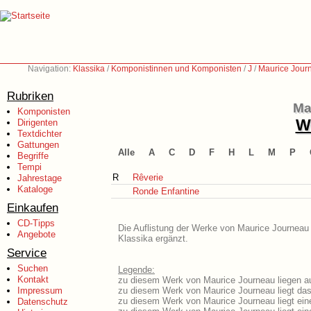
Navigation:
Klassika
/
Komponistinnen und Komponisten
/
J
/
Maurice Jour
Rubriken
Ma
Komponisten
We
Dirigenten
Textdichter
Gattungen
Alle
A
C
D
F
H
L
M
P
Begriffe
Tempi
R
Rêverie
Jahrestage
Kataloge
Ronde Enfantine
Einkaufen
CD-Tipps
Die Auflistung der Werke von Maurice Journeau 
Angebote
Klassika ergänzt.
Service
Suchen
Legende:
Kontakt
zu diesem Werk von Maurice Journeau liegen au
Impressum
zu diesem Werk von Maurice Journeau liegt das 
zu diesem Werk von Maurice Journeau liegt ei
Datenschutz