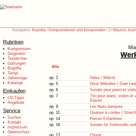
Navigation:
Klassika
/
Komponistinnen und Komponisten
/
J
/
Maurice Jour
Rubriken
Ma
Komponisten
Werk
Dirigenten
Textdichter
Gattungen
Alle
Begriffe
Tempi
op. 2
Valse / Walzer
Jahrestage
Kataloge
op. 5
Deux Mélodies / Zwei Lied
op. 6
Sonate pour piano et violo
Einkaufen
op. 7
Trio pour piano, violon et v
CD-Tipps
Klavier
Angebote
op. 9
Les Nuits basques
Service
op. 11
Quatuor à cordes / Streich
Suchen
op. 14
Pieces Enfantines
Kontakt
op. 16
Sonate für Violoncello und
Impressum
Datenschutz
op. 17
Choral