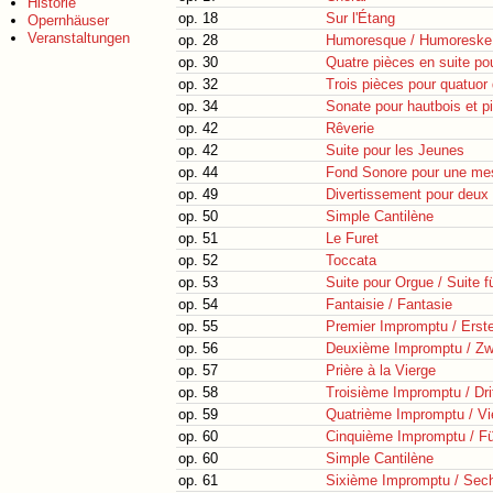
Historie
op. 18
Sur l'Étang
Opernhäuser
Veranstaltungen
op. 28
Humoresque / Humoreske
op. 30
Quatre pièces en suite po
op. 32
Trois pièces pour quatuor
op. 34
Sonate pour hautbois et p
op. 42
Rêverie
op. 42
Suite pour les Jeunes
op. 44
Fond Sonore pour une me
op. 49
Divertissement pour deux
op. 50
Simple Cantilène
op. 51
Le Furet
op. 52
Toccata
op. 53
Suite pour Orgue / Suite f
op. 54
Fantaisie / Fantasie
op. 55
Premier Impromptu / Erst
op. 56
Deuxième Impromptu / Zw
op. 57
Prière à la Vierge
op. 58
Troisième Impromptu / Dr
op. 59
Quatrième Impromptu / Vi
op. 60
Cinquième Impromptu / F
op. 60
Simple Cantilène
op. 61
Sixième Impromptu / Sec