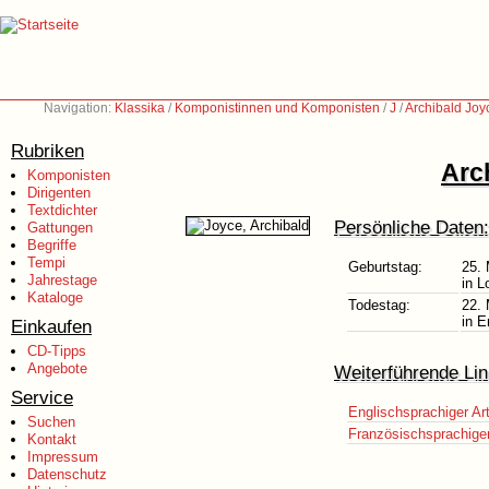
Navigation:
Klassika
/
Komponistinnen und Komponisten
/
J
/
Archibald Joy
Rubriken
Arc
Komponisten
Dirigenten
Textdichter
Persönliche Daten:
Gattungen
Begriffe
Tempi
Geburtstag:
25. 
Jahrestage
in L
Kataloge
Todestag:
22.
in E
Einkaufen
CD-Tipps
Angebote
Weiterführende Lin
Service
Englischsprachiger Art
Suchen
Französischsprachiger 
Kontakt
Impressum
Datenschutz