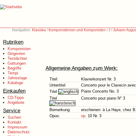
Navigation:
Klassika
/
Komponistinnen und Komponisten
/
J
/
Johann Augus
Rubriken
Komponisten
Dirigenten
Textdichter
Gattungen
Allgemeine Angaben zum Werk:
Begriffe
Tempi
Jahrestage
Titel:
Klavierkonzert Nr. 3
Kataloge
Untertitel:
Concerto pour le Clavecin ave
Einkaufen
Piano Concerto No. 3
Titel
:
CD-Tipps
Titel
Concerto pour piano N° 3
Angebote
:
Service
Bemerkung:
erschienen: à La Haye, chez B
Opus:
op.
10 Nr. 3
Suchen
Kontakt
Impressum
Datenschutz