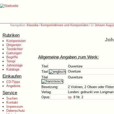
Navigation:
Klassika
/
Komponistinnen und Komponisten
/
J
/
Johann Augus
Rubriken
Joh
Komponisten
Dirigenten
Textdichter
Gattungen
Allgemeine Angaben zum Werk:
Begriffe
Tempi
Jahrestage
Titel:
Ouvertüre
Kataloge
Overture
Titel
:
Einkaufen
Titel
Ouverture
:
CD-Tipps
Angebote
Besetzung:
2 Violinen, 2 Oboen oder Flöte
Service
Verlag:
London: grdruckt von Longman 
Opus:
op.
8 Nr. 2
Suchen
Kontakt
Impressum
Datenschutz