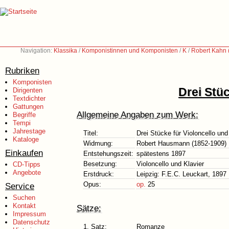
Navigation:
Klassika
/
Komponistinnen und Komponisten
/
K
/
Robert Kahn 
Rubriken
Komponisten
Drei Stüc
Dirigenten
Textdichter
Gattungen
Allgemeine Angaben zum Werk:
Begriffe
Tempi
Jahrestage
Titel:
Drei Stücke für Violoncello und
Kataloge
Widmung:
Robert Hausmann (1852-1909)
Einkaufen
Entstehungszeit:
spätestens 1897
Besetzung:
Violoncello und Klavier
CD-Tipps
Angebote
Erstdruck:
Leipzig: F.E.C. Leuckart, 1897
Opus:
op.
25
Service
Suchen
Kontakt
Sätze:
Impressum
Datenschutz
1. Satz:
Romanze