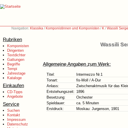
Navigation:
Klassika
/
Komponistinnen und Komponisten
/
K
/
Wassili Serg
Rubriken
Wassili Se
Komponisten
Dirigenten
Textdichter
Gattungen
Allgemeine Angaben zum Werk:
Begriffe
Tempi
Jahrestage
Titel:
Intermezzo Nr.1
Kataloge
Tonart:
fis-Moll / A-Dur
Einkaufen
Anlass:
Zwischenaktmusik für das Kle
Entstehungszeit:
1896
CD-Tipps
Angebote
Besetzung:
Orchester
Spieldauer:
ca. 5 Minuten
Service
Erstdruck:
Moskau: Jurgenson, 1901
Suchen
Kontakt
Impressum
Datenschutz