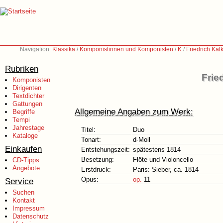
Navigation:
Klassika
/
Komponistinnen und Komponisten
/
K
/
Friedrich Ka
Rubriken
Frie
Komponisten
Dirigenten
Textdichter
Gattungen
Allgemeine Angaben zum Werk:
Begriffe
Tempi
Jahrestage
Titel:
Duo
Kataloge
Tonart:
d-Moll
Einkaufen
Entstehungszeit:
spätestens 1814
Besetzung:
Flöte und Violoncello
CD-Tipps
Angebote
Erstdruck:
Paris: Sieber, ca. 1814
Opus:
op.
11
Service
Suchen
Kontakt
Impressum
Datenschutz