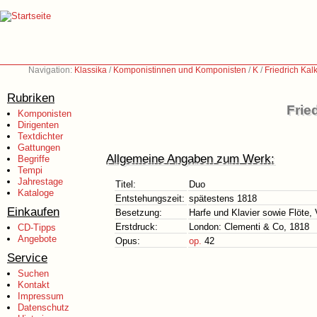
Navigation:
Klassika
/
Komponistinnen und Komponisten
/
K
/
Friedrich Ka
Rubriken
Frie
Komponisten
Dirigenten
Textdichter
Gattungen
Allgemeine Angaben zum Werk:
Begriffe
Tempi
Jahrestage
Titel:
Duo
Kataloge
Entstehungszeit:
spätestens 1818
Einkaufen
Besetzung:
Harfe und Klavier sowie Flöte, 
Erstdruck:
London: Clementi & Co, 1818
CD-Tipps
Angebote
Opus:
op.
42
Service
Suchen
Kontakt
Impressum
Datenschutz