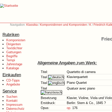
Navigation:
Klassika
/
Komponistinnen und Komponisten
/
K
/
Friedrich Ka
Rubriken
Frie
Komponisten
Dirigenten
Textdichter
Gattungen
Begriffe
Tempi
Allgemeine Angaben zum Werk:
Jahrestage
Kataloge
Titel:
Quartetto di camera
Einkaufen
Klavierquartett
Titel
:
CD-Tipps
Piano Quartet
Titel
:
Angebote
Titel
Quatuor avec piano
Service
:
Suchen
Besetzung:
Klavier, Violine, Viola und Viol
Kontakt
Erstdruck:
Berlin: Stern & Co., 1845 ?
Impressum
Opus:
op.
176
Datenschutz