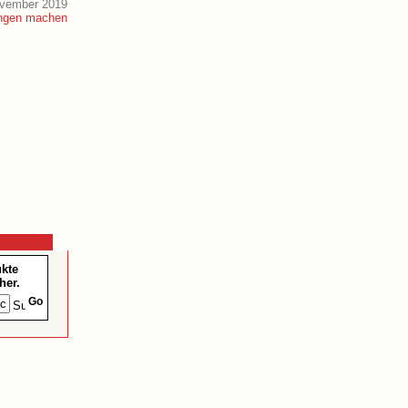
ovember 2019
ukte
her.
Go