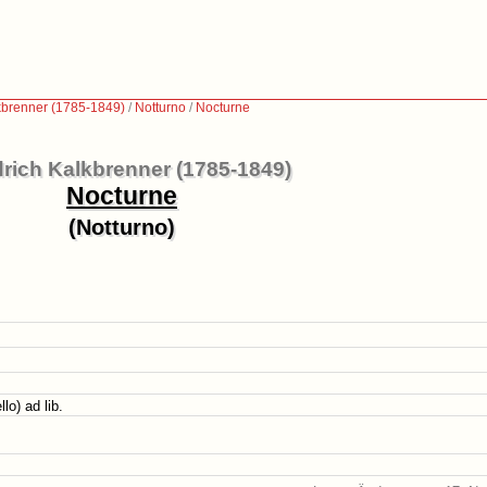
lkbrenner (1785-1849)
/
Notturno
/
Nocturne
drich Kalkbrenner (1785-1849)
Nocturne
(Notturno)
lo) ad lib.