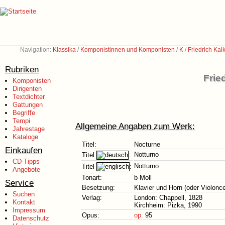
Navigation:
Klassika
/
Komponistinnen und Komponisten
/
K
/
Friedrich Ka
Rubriken
Frie
Komponisten
Dirigenten
Textdichter
Gattungen
Begriffe
Tempi
Allgemeine Angaben zum Werk:
Jahrestage
Kataloge
Titel:
Nocturne
Einkaufen
Notturno
Titel
:
CD-Tipps
Notturno
Titel
:
Angebote
Tonart:
b-Moll
Service
Besetzung:
Klavier und Horn (oder Violoncel
Suchen
Verlag:
London: Chappell, 1828
Kontakt
Kirchheim: Pizka, 1990
Impressum
Opus:
op.
95
Datenschutz