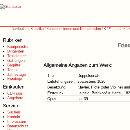
Navigation:
Klassika
/
Komponistinnen und Komponisten
/
K
/
Friedrich Ka
Rubriken
Frie
Komponisten
Dirigenten
Textdichter
Gattungen
Allgemeine Angaben zum Werk:
Begriffe
Tempi
Jahrestage
Titel:
Doppelsonate
Kataloge
Entstehungszeit:
spätestens 1826
Einkaufen
Besetzung:
Klavier, Flöte (oder Violine) un
Erstdruck:
Leipzig: Breitkopf & Härtel, 18
CD-Tipps
Angebote
Opus:
op.
39
Service
Suchen
Kontakt
Impressum
Datenschutz