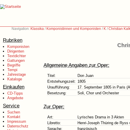
Navigation:
Klassika
/
Komponistinnen und Komponisten
/
K
/
Christian Ka
Rubriken
Chri
Komponisten
Dirigenten
Textdichter
Gattungen
Allgemeine Angaben zur Oper:
Begriffe
Tempi
Jahrestage
Titel:
Don Juan
Kataloge
Entstehungszeit:
1805
Einkaufen
Uraufführung:
17. September 1805 in Paris (
Besetzung:
Soli, Chor und Orchester
CD-Tipps
Angebote
Service
Zur Oper:
Suchen
Kontakt
Art:
Lyrisches Drama in 3 Akten
Impressum
Libretto:
Henri-Joseph Thüring de Ryss u
Datenschutz
Sprache:
französisch