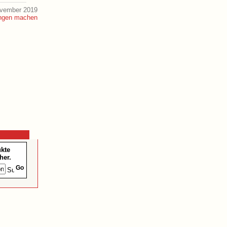
ovember 2019
ukte
her.
Go