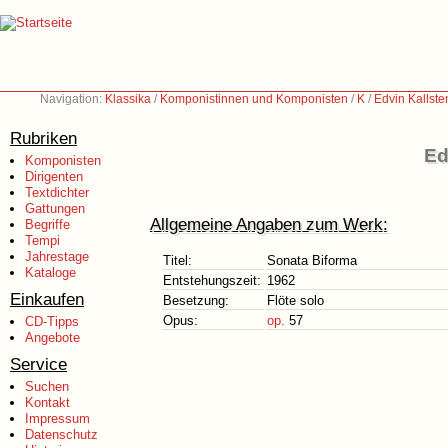
Navigation:
Klassika
/
Komponistinnen und Komponisten
/
K
/
Edvin Kallste
Rubriken
Ed
Komponisten
Dirigenten
Textdichter
Gattungen
Allgemeine Angaben zum Werk:
Begriffe
Tempi
Jahrestage
Titel:
Sonata Biforma
Kataloge
Entstehungszeit:
1962
Einkaufen
Besetzung:
Flöte solo
Opus:
op.
57
CD-Tipps
Angebote
Service
Suchen
Kontakt
Impressum
Datenschutz