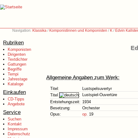
Navigation:
Klassika
/
Komponistinnen und Komponisten
/
K
/
Edvin Kallste
Rubriken
Ed
Komponisten
Dirigenten
Textdichter
Gattungen
Begriffe
Tempi
Allgemeine Angaben zum Werk:
Jahrestage
Kataloge
Titel:
Lustspelsuvertyr
Einkaufen
Lustspiel-Ouvertüre
Titel
:
CD-Tipps
Entstehungszeit:
1934
Angebote
Besetzung:
Orchester
Service
Opus:
op.
19
Suchen
Kontakt
Impressum
Datenschutz