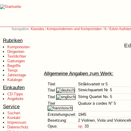
Navigation:
Klassika
/
Komponistinnen und Komponisten
/
K
/
Edvin Kallste
Rubriken
Ed
Komponisten
Dirigenten
Textdichter
Gattungen
Begriffe
Tempi
Allgemeine Angaben zum Werk:
Jahrestage
Kataloge
Titel:
Stråkkvartett nr 5
Einkaufen
Streichquartett Nr. 5
Titel
:
CD-Tipps
String Quartet No. 5
Titel
:
Angebote
Titel
Quatuor à cordes N° 5
Service
:
Suchen
Entstehungszeit:
1945
Kontakt
Besetzung:
2 Violinen, Viola und Violoncell
Impressum
Opus:
op.
33
Datenschutz