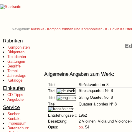
Navigation:
Klassika
/
Komponistinnen und Komponisten
/
K
/
Edvin Kallste
Rubriken
Ed
Komponisten
Dirigenten
Textdichter
Gattungen
Begriffe
Tempi
Allgemeine Angaben zum Werk:
Jahrestage
Kataloge
Titel:
Stråkkvartett nr 8
Einkaufen
Streichquartett Nr. 8
Titel
:
CD-Tipps
String Quartet No. 8
Titel
:
Angebote
Titel
Quatuor à cordes N° 8
Service
:
Suchen
Entstehungszeit:
1962
Kontakt
Besetzung:
2 Violinen, Viola und Violoncell
Impressum
Opus:
op.
54
Datenschutz