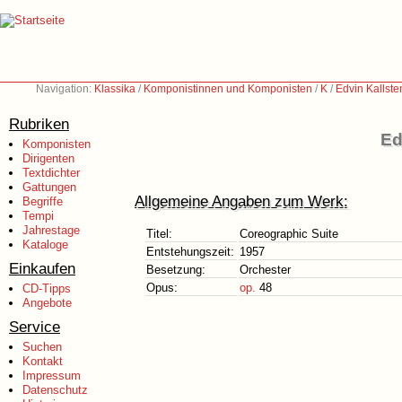
Navigation:
Klassika
/
Komponistinnen und Komponisten
/
K
/
Edvin Kallste
Rubriken
Ed
Komponisten
Dirigenten
Textdichter
Gattungen
Allgemeine Angaben zum Werk:
Begriffe
Tempi
Jahrestage
Titel:
Coreographic Suite
Kataloge
Entstehungszeit:
1957
Einkaufen
Besetzung:
Orchester
Opus:
op.
48
CD-Tipps
Angebote
Service
Suchen
Kontakt
Impressum
Datenschutz