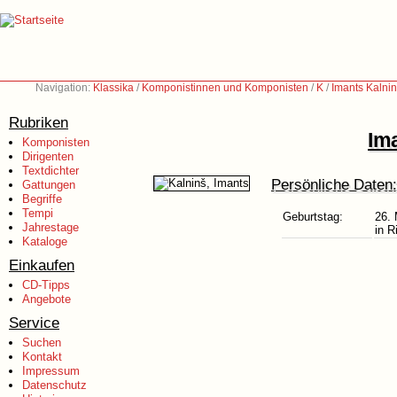
Navigation:
Klassika
/
Komponistinnen und Komponisten
/
K
/
Imants Kalnin
Rubriken
Im
Komponisten
Dirigenten
Textdichter
Persönliche Daten:
Gattungen
Begriffe
Tempi
Geburtstag:
26. 
Jahrestage
in R
Kataloge
Einkaufen
CD-Tipps
Angebote
Service
Suchen
Kontakt
Impressum
Datenschutz