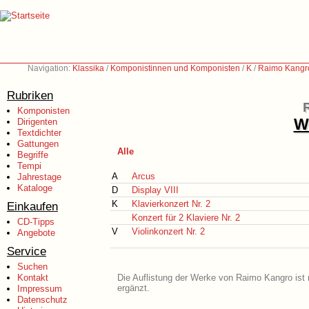
Navigation:
Klassika
/
Komponistinnen und Komponisten
/
K
/
Raimo Kangr
Rubriken
Komponisten
We
Dirigenten
Textdichter
Gattungen
Alle
Begriffe
Tempi
A
Arcus
Jahrestage
Kataloge
D
Display VIII
K
Klavierkonzert Nr. 2
Einkaufen
Konzert für 2 Klaviere Nr. 2
CD-Tipps
V
Violinkonzert Nr. 2
Angebote
Service
Suchen
Kontakt
Die Auflistung der Werke von Raimo Kangro ist 
ergänzt.
Impressum
Datenschutz