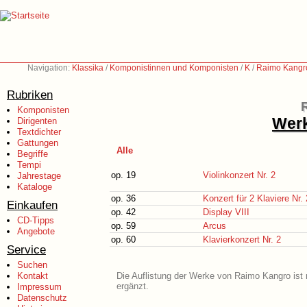
Navigation:
Klassika
/
Komponistinnen und Komponisten
/
K
/
Raimo Kangr
Rubriken
Komponisten
Werk
Dirigenten
Textdichter
Gattungen
Alle
Begriffe
Tempi
op. 19
Violinkonzert Nr. 2
Jahrestage
Kataloge
op. 36
Konzert für 2 Klaviere Nr. 
Einkaufen
op. 42
Display VIII
CD-Tipps
op. 59
Arcus
Angebote
op. 60
Klavierkonzert Nr. 2
Service
Suchen
Kontakt
Die Auflistung der Werke von Raimo Kangro ist 
ergänzt.
Impressum
Datenschutz