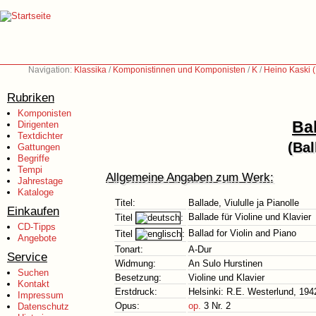
Navigation:
Klassika
/
Komponistinnen und Komponisten
/
K
/
Heino Kaski 
Rubriken
Komponisten
Bal
Dirigenten
Textdichter
(Bal
Gattungen
Begriffe
Tempi
Allgemeine Angaben zum Werk:
Jahrestage
Kataloge
Titel:
Ballade, Viululle ja Pianolle
Einkaufen
Ballade für Violine und Klavier
Titel
:
CD-Tipps
Ballad for Violin and Piano
Titel
:
Angebote
Tonart:
A-Dur
Service
Widmung:
An Sulo Hurstinen
Suchen
Besetzung:
Violine und Klavier
Kontakt
Erstdruck:
Helsinki: R.E. Westerlund, 194
Impressum
Opus:
op.
3 Nr. 2
Datenschutz