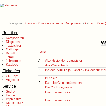
Navigation:
Klassika
/
Komponistinnen und Komponisten
/
K
/
Heino Kaski 
Rubriken
Komponisten
We
Dirigenten
Textdichter
Gattungen
Alle
Begriffe
Tempi
A
Abendspiel der Berggeister
Jahrestage
Kataloge
Am Wiesenbach
B
Ballade, Viululle ja Pianolle / Ballade für Vio
Einkaufen
CD-Tipps
Burleske
Angebote
D
Das alte Glockentürmchen
Service
Die Quellennymphe
Suchen
Drei Klavierstücke
Kontakt
Impressum
Drei Klavierstücke
Datenschutz