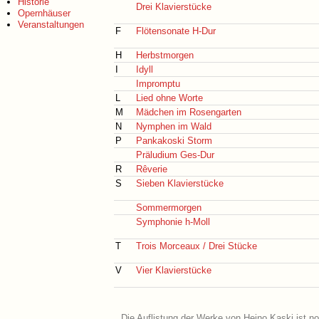
Historie
Drei Klavierstücke
Opernhäuser
Veranstaltungen
F
Flötensonate H-Dur
H
Herbstmorgen
I
Idyll
Impromptu
L
Lied ohne Worte
M
Mädchen im Rosengarten
N
Nymphen im Wald
P
Pankakoski Storm
Präludium Ges-Dur
R
Rêverie
S
Sieben Klavierstücke
Sommermorgen
Symphonie h-Moll
T
Trois Morceaux / Drei Stücke
V
Vier Klavierstücke
Die Auflistung der Werke von Heino Kaski ist no