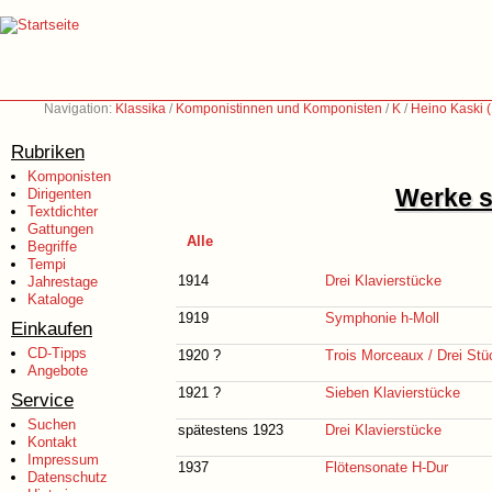
Navigation:
Klassika
/
Komponistinnen und Komponisten
/
K
/
Heino Kaski 
Rubriken
Komponisten
Werke s
Dirigenten
Textdichter
Gattungen
Alle
Begriffe
Tempi
1914
Drei Klavierstücke
Jahrestage
Kataloge
1919
Symphonie h-Moll
Einkaufen
CD-Tipps
1920 ?
Trois Morceaux / Drei Stü
Angebote
1921 ?
Sieben Klavierstücke
Service
Suchen
spätestens 1923
Drei Klavierstücke
Kontakt
Impressum
1937
Flötensonate H-Dur
Datenschutz