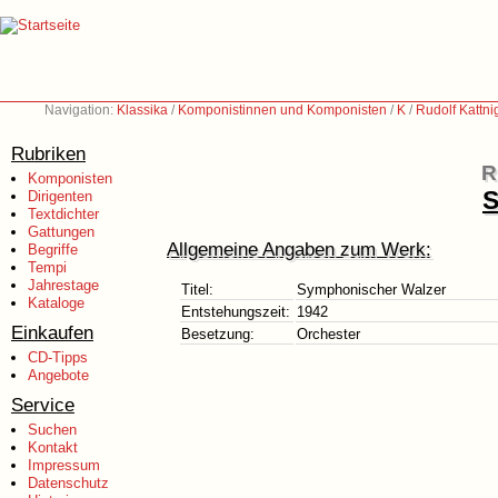
Navigation:
Klassika
/
Komponistinnen und Komponisten
/
K
/
Rudolf Kattn
Rubriken
R
Komponisten
S
Dirigenten
Textdichter
Gattungen
Allgemeine Angaben zum Werk:
Begriffe
Tempi
Jahrestage
Titel:
Symphonischer Walzer
Kataloge
Entstehungszeit:
1942
Einkaufen
Besetzung:
Orchester
CD-Tipps
Angebote
Service
Suchen
Kontakt
Impressum
Datenschutz