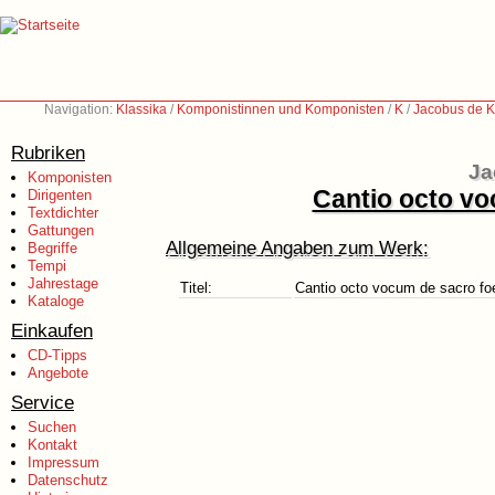
Navigation:
Klassika
/
Komponistinnen und Komponisten
/
K
/
Jacobus de K
Rubriken
Ja
Komponisten
Cantio octo vo
Dirigenten
Textdichter
Gattungen
Allgemeine Angaben zum Werk:
Begriffe
Tempi
Jahrestage
Titel:
Cantio octo vocum de sacro fo
Kataloge
Einkaufen
CD-Tipps
Angebote
Service
Suchen
Kontakt
Impressum
Datenschutz