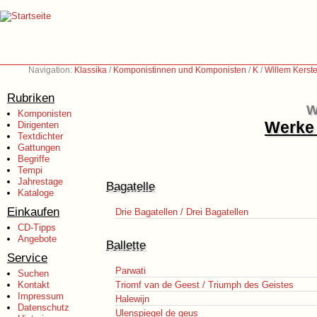
Navigation:
Klassika
/
Komponistinnen und Komponisten
/
K
/
Willem Kerst
Rubriken
W
Komponisten
Werke 
Dirigenten
Textdichter
Gattungen
Begriffe
Tempi
Jahrestage
Bagatelle
Kataloge
Einkaufen
Drie Bagatellen / Drei Bagatellen
CD-Tipps
Angebote
Ballette
Service
Parwati
Suchen
Kontakt
Triomf van de Geest / Triumph des Geistes
Impressum
Halewijn
Datenschutz
Ulenspiegel de geus