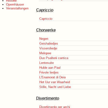
Historie
Opernhäuser
Veranstaltungen
Capriccio
Capriccio
Chorwerke
Negen
Geishaliedjes
Vissersliedje
Melopee
Duo Psalterii cantica
Lentesuite
Hulde aan Paul
Frivole liedjes
L'Enamorat di Deia
Het Uur van Waarheid
Stille, Nacht und Liebe
Divertimento
Divertimento per archi