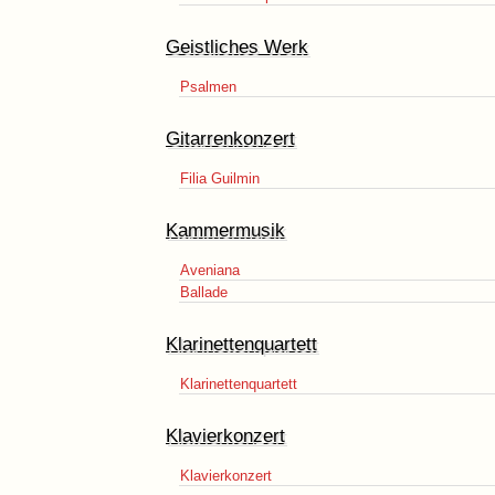
Geistliches Werk
Psalmen
Gitarrenkonzert
Filia Guilmin
Kammermusik
Aveniana
Ballade
Klarinettenquartett
Klarinettenquartett
Klavierkonzert
Klavierkonzert