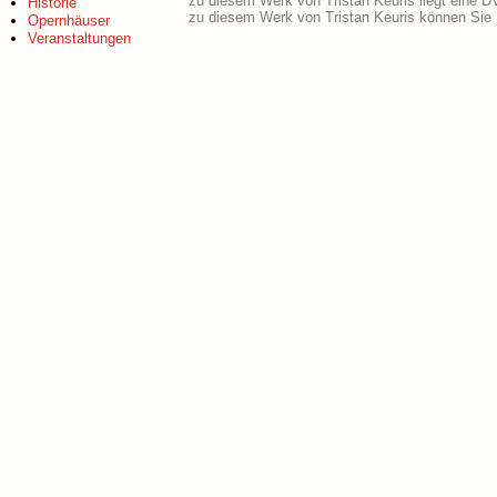
zu diesem Werk von Tristan Keuris liegt eine 
Historie
zu diesem Werk von Tristan Keuris können Sie 
Opernhäuser
Veranstaltungen