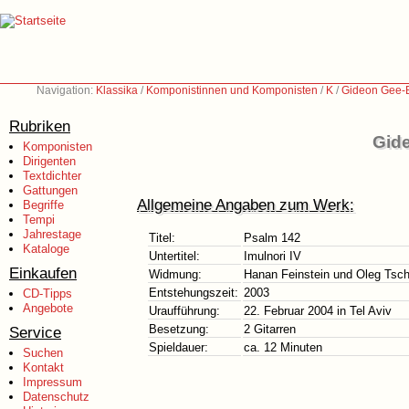
Navigation:
Klassika
/
Komponistinnen und Komponisten
/
K
/
Gideon Gee-B
Rubriken
Gid
Komponisten
Dirigenten
Textdichter
Gattungen
Allgemeine Angaben zum Werk:
Begriffe
Tempi
Jahrestage
Titel:
Psalm 142
Kataloge
Untertitel:
Imulnori IV
Einkaufen
Widmung:
Hanan Feinstein und Oleg Tsc
Entstehungszeit:
2003
CD-Tipps
Angebote
Uraufführung:
22. Februar 2004 in Tel Aviv
Besetzung:
2 Gitarren
Service
Spieldauer:
ca. 12 Minuten
Suchen
Kontakt
Impressum
Datenschutz