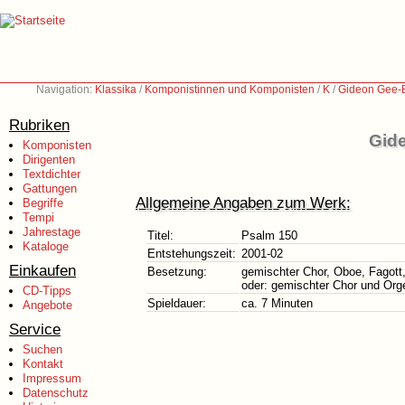
Navigation:
Klassika
/
Komponistinnen und Komponisten
/
K
/
Gideon Gee-B
Rubriken
Gid
Komponisten
Dirigenten
Textdichter
Gattungen
Allgemeine Angaben zum Werk:
Begriffe
Tempi
Jahrestage
Titel:
Psalm 150
Kataloge
Entstehungszeit:
2001-02
Einkaufen
Besetzung:
gemischter Chor, Oboe, Fagot
oder: gemischter Chor und Org
CD-Tipps
Spieldauer:
ca. 7 Minuten
Angebote
Service
Suchen
Kontakt
Impressum
Datenschutz