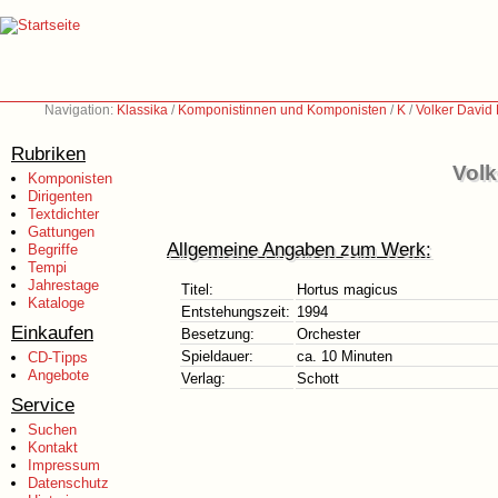
Navigation:
Klassika
/
Komponistinnen und Komponisten
/
K
/
Volker David 
Rubriken
Volk
Komponisten
Dirigenten
Textdichter
Gattungen
Allgemeine Angaben zum Werk:
Begriffe
Tempi
Jahrestage
Titel:
Hortus magicus
Kataloge
Entstehungszeit:
1994
Einkaufen
Besetzung:
Orchester
Spieldauer:
ca. 10 Minuten
CD-Tipps
Angebote
Verlag:
Schott
Service
Suchen
Kontakt
Impressum
Datenschutz