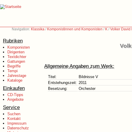
Navigation:
Klassika
/
Komponistinnen und Komponisten
/
K
/
Volker David 
Rubriken
Volk
Komponisten
Dirigenten
Textdichter
Gattungen
Allgemeine Angaben zum Werk:
Begriffe
Tempi
Jahrestage
Titel:
Bildnisse V
Kataloge
Entstehungszeit:
2011
Einkaufen
Besetzung:
Orchester
CD-Tipps
Angebote
Service
Suchen
Kontakt
Impressum
Datenschutz