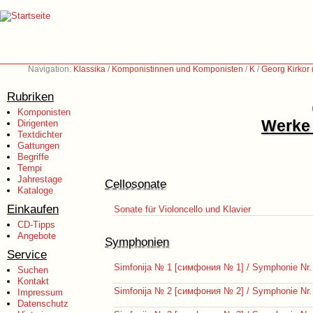
Navigation:
Klassika
/
Komponistinnen und Komponisten
/
K
/
Georg Kirkor
Rubriken
Komponisten
Werke 
Dirigenten
Textdichter
Gattungen
Begriffe
Tempi
Jahrestage
Cellosonate
Kataloge
Einkaufen
Sonate für Violoncello und Klavier
CD-Tipps
Angebote
Symphonien
Service
Simfonija № 1 [симфония № 1] / Symphonie Nr.
Suchen
Kontakt
Simfonija № 2 [симфония № 2] / Symphonie Nr.
Impressum
Datenschutz