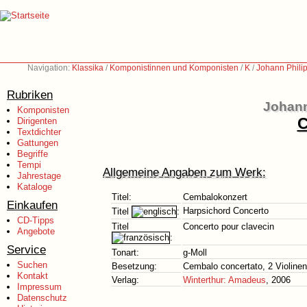
Navigation:
Klassika
/
Komponistinnen und Komponisten
/
K
/
Johann Phili
Rubriken
Johann
Komponisten
C
Dirigenten
Textdichter
Gattungen
Begriffe
Tempi
Allgemeine Angaben zum Werk:
Jahrestage
Kataloge
Titel:
Cembalokonzert
Einkaufen
Harpsichord Concerto
Titel
:
CD-Tipps
Titel
Concerto pour clavecin
Angebote
:
Service
Tonart:
g-Moll
Suchen
Besetzung:
Cembalo concertato, 2 Violinen
Kontakt
Verlag:
Winterthur: Amadeus
, 2006
Impressum
Datenschutz